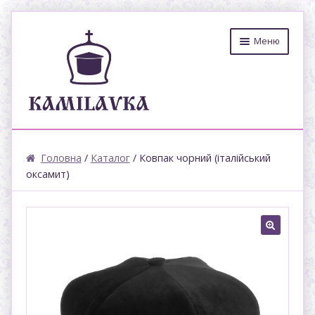
Меню
ПРО МАЙСТЕРНЮ
Головна
/
Каталог
/ Ковпак чорний (італійський
КАТАЛОГ
оксамит)
ДОСТАВКА
КОНТАКТИ
🔍
КОШИК