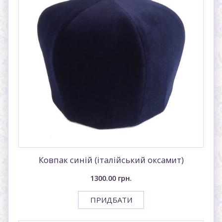
Ковпак синiй (італiйський оксамит)
1300.00
грн.
ПРИДБАТИ